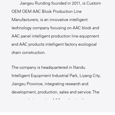
Jiangsu Runding founded in 2011, is
Custom
automatiserte eller halvautomaterte
OEM OEM AAC Block Production Line
funksjoner hjelper de brukerne med
Manufacturers
, is an innovative intelligent
å oppnå jevnere
technology company focusing on AAC block and
produksjonsprosesser og redusere
AAC panel intelligent production line equipment
vedlikeholdskostnader for utstyret.
and AAC products intelligent factory ecological
Enten det er rengjørings-, løft- eller
chain construction.
soaking -barer, kan de dekke
The company is headquartered in Nandu
forskjellige industrielle behov og er
Intelligent Equipment Industrial Park, Liyang City,
en uunnværlig del av moderne
Jiangsu Province, integrating research and
produksjonslinjer.
development, production, sales and service. The
company's innovative AAC production line
intelligent equipment, intelligent factory