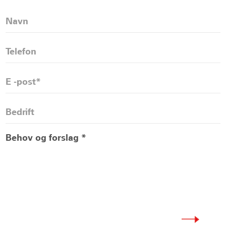
kundene profesjonelle og tilfredsstillende AAC
Intelligent -produkter total løsning.
Vi ser oppriktig frem til besøk og utveksling fra alle
samfunnslag, og bidrar i fellesskap til utvikling av
grønne byggematerialer og promotering av global
karbonnøytralitet.