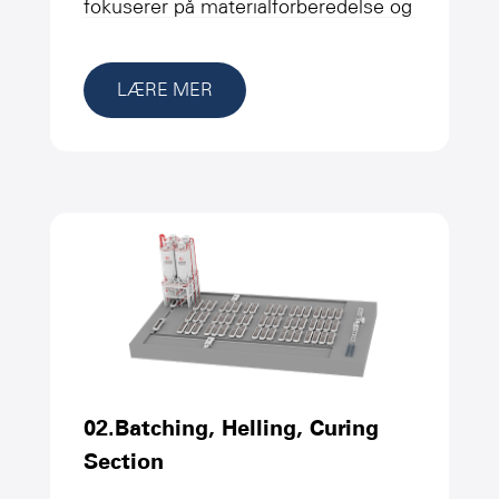
fokuserer på materialforberedelse og
prosessering, og er mye brukt i
industrielle masse- og
LÆRE MER
produksjonsprosesser. Utstyret
under denne klassifiseringen er
hovedsakelig ansvarlig for å fullføre
knusing, sliping, formidling, lagring
og måling av materialer, og gi
homogen, effektiv oppslemming og
nøyaktig materialforsyning for
påfølgende prosesser. Med høy
02.Batching, Helling, Curing
pålitelighet og stabilitet som kjernen,
Section
er dette utstyret egnet for å håndtere