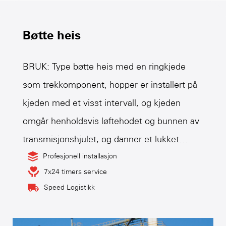
Bøtte heis
BRUK: Type bøtte heis med en ringkjede
som trekkomponent, hopper er installert på
kjeden med et visst intervall, og kjeden
omgår henholdsvis løftehodet og bunnen av
transmisjonshjulet, og danner et lukket
ringesystem med en stigende lastet gren og
Profesjonell installasjon
7x24 timers service
en fallende losset gren. Overføringsenheten
Speed Logistikk
som er anordnet i hodet på løftemaskinen
overfører strøm til kjeden gjennom