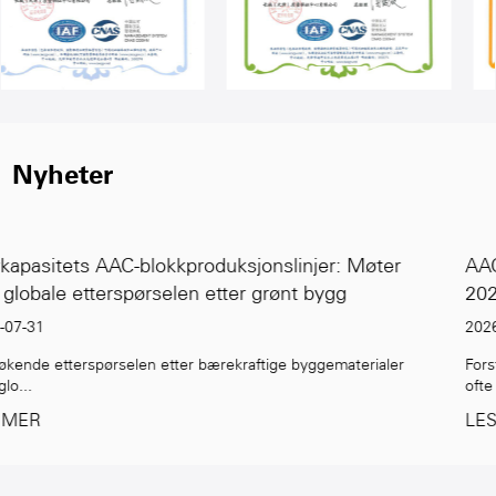
Nyheter
: Møter
AAC Block Production Line: Alt du trenger 
gg
2026
2026-07-24
materialer
Forstå AAC Block Production Technology Autoklavert 
ofte ...
LES MER