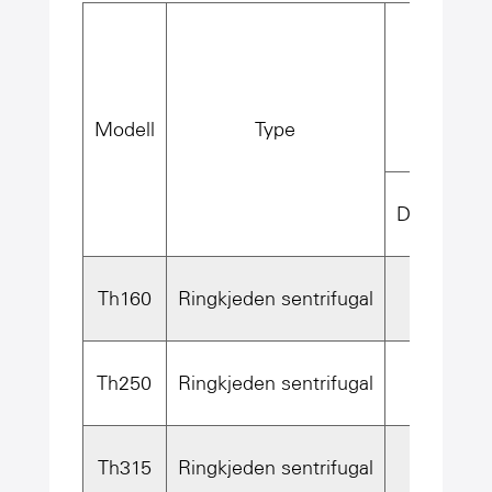
Kapasi
Modell
Type
Dyp bøtte
Th160
Ringkjeden sentrifugal
25
Th250
Ringkjeden sentrifugal
48
Th315
Ringkjeden sentrifugal
60