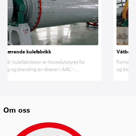
Våtbærende kulefabrikk
 for
Formål: kulefabrikk er hovedutstyret for slipi
og blanding av råvarer i AAC -produksjonslinj
s, sand
flyveaske, kalk, gips, sand og annet material
t og nå
bare etter å ha slipt og når den nødvendige
andes og
finheten mens du blander og samhandler i
nå
kulefabrikken, for å oppnå styrkekravene til
dukter,
råstoffer av AAC -produkter, derfor kulemølle 
Om oss
å male rå
nøkkelutstyret for å knipe rå råstoffer etter
CRUSS.