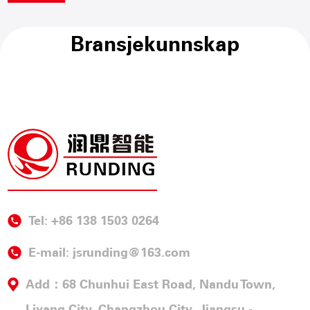
Bransjekunnskap
Tel: +86 138 1503 0264
E-mail:
jsrunding@163.com
Add：68 Chunhui East Road, Nandu Town,
Liyang City, Changzhou City, Jiangsu -